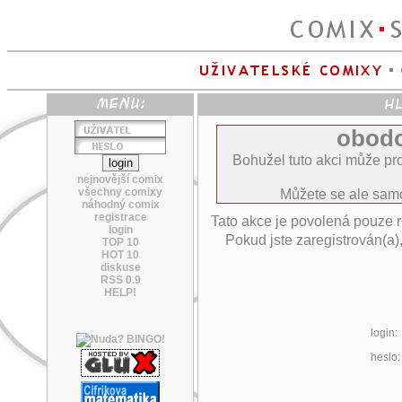
obodo
Bohužel tuto akci může pro
nejnovější comix
všechny comixy
Můžete se ale sa
náhodný comix
registrace
Tato akce je povolená pouze 
login
Pokud jste zaregistrován(a)
TOP 10
HOT 10
diskuse
RSS 0.9
HELP!
login:
heslo: