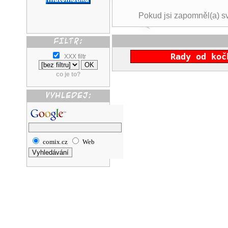
Pokud jsi zapomněl(a) s
Rady od koč
XXX filtr
co je to?
comix.cz
Web