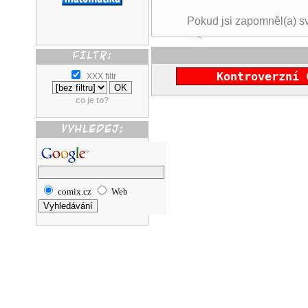
Pokud jsi zapomněl(a) s
Kontroverzní 
XXX filtr
co je to?
comix.cz
Web