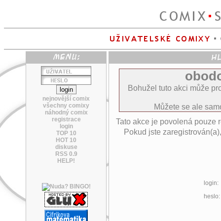
obodo
Bohužel tuto akci může pro
nejnovější comix
všechny comixy
Můžete se ale sa
náhodný comix
registrace
Tato akce je povolená pouze 
login
Pokud jste zaregistrován(a)
TOP 10
HOT 10
diskuse
RSS 0.9
HELP!
login:
heslo: