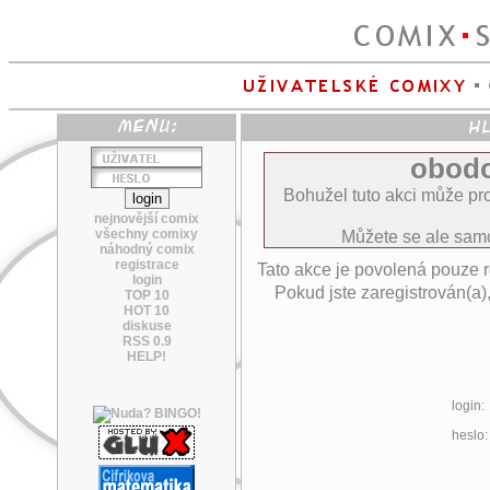
obodo
Bohužel tuto akci může pro
nejnovější comix
všechny comixy
Můžete se ale sa
náhodný comix
registrace
Tato akce je povolená pouze 
login
Pokud jste zaregistrován(a)
TOP 10
HOT 10
diskuse
RSS 0.9
HELP!
login:
heslo: