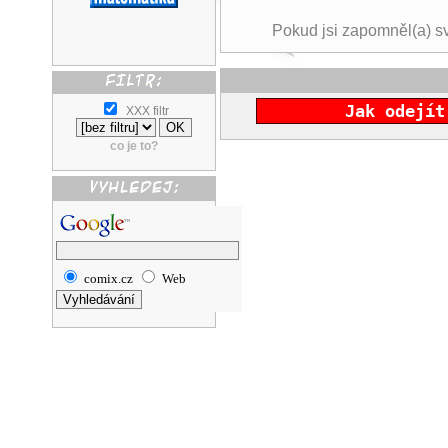
Pokud jsi zapomněl(a) s
Jak odejít
XXX filtr
co je to?
comix.cz
Web