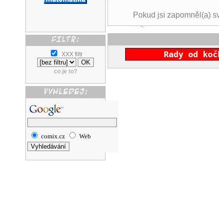
Pokud jsi zapomněl(a) s
Rady od koč
XXX filtr
co je to?
comix.cz
Web