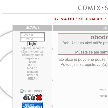
obodo
Bohužel tuto akci může pro
nejnovější comix
všechny comixy
Můžete se ale sa
náhodný comix
registrace
Tato akce je povolená pouze 
login
Pokud jste zaregistrován(a)
TOP 10
HOT 10
diskuse
RSS 0.9
HELP!
login:
heslo: