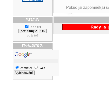
Pokud jsi zapomněl(a) s
Rady a 
XXX filtr
co je to?
comix.cz
Web