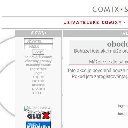
obodo
Bohužel tuto akci může pro
nejnovější comix
všechny comixy
Můžete se ale sa
náhodný comix
registrace
Tato akce je povolená pouze 
login
Pokud jste zaregistrován(a)
TOP 10
HOT 10
diskuse
RSS 0.9
HELP!
login:
heslo: