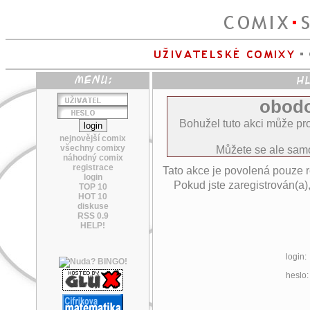
obodo
Bohužel tuto akci může pro
nejnovější comix
všechny comixy
Můžete se ale sa
náhodný comix
registrace
Tato akce je povolená pouze 
login
Pokud jste zaregistrován(a)
TOP 10
HOT 10
diskuse
RSS 0.9
HELP!
login:
heslo: