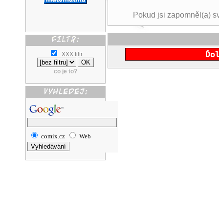
Pokud jsi zapomněl(a) s
Ďo
XXX filtr
co je to?
comix.cz
Web