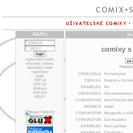
comixy s
nejnovější comix
všechny comixy
Pokračo
náhodný comix
registrace
CHERCHELA
:
Pochod proti
login
TOP 10
CIBULKA
:
Penzion s červe
HOT 10
KRAMFLEK
:
Ne
diskuse
RSS 0.9
CHERCHELA
:
Dan pomlazkava
HELP!
CTOKOKOTOB
:
Karel Gott po dalš
BEDRICH
:
Sopel
CTOKOKOTOB
:
Margaritka a vě
CTOKOKOTOB
:
Dan na aukci
KRAMFLEK
:
Nový partner
KRAMFLEK
:
Člověčinka