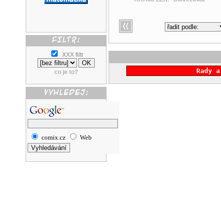
XXX filtr
Rady a
co je to?
comix.cz
Web