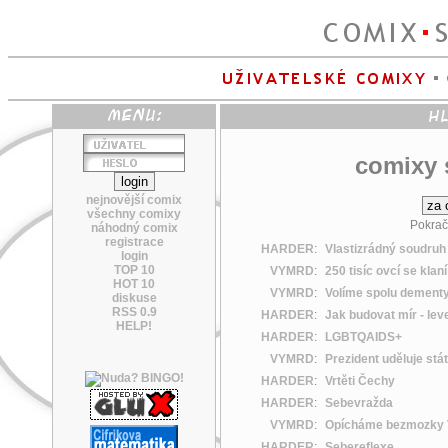
comixy s
nejnovější comix
všechny comixy
Pokrač
náhodný comix
registrace
HARDER
:
Vlastizrádný soudruh
login
TOP 10
VYMRD
:
250 tisíc ovcí se klaní
HOT 10
VYMRD
:
Volíme spolu demen
diskuse
RSS 0.9
HARDER
:
Jak budovat mír - le
HELP!
HARDER
:
LGBTQAIDS+
VYMRD
:
Prezident uděluje stát
HARDER
:
Vrtěti Čechy
HARDER
:
Sebevražda
VYMRD
:
Opícháme bezmozky 
HARDER
:
Sebereflexe