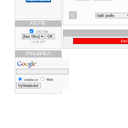
XXX filtr
Zac
co je to?
comix.cz
Web