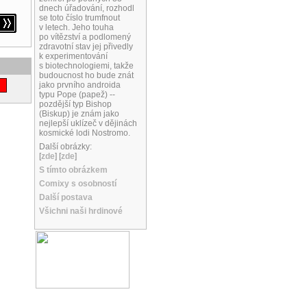
dnech úřadování, rozhodl
se toto číslo trumfnout
v letech. Jeho touha
po vítězství a podlomený
zdravotní stav jej přivedly
k experimentování
s biotechnologiemi, takže
budoucnost ho bude znát
jako prvního androida
typu Pope (papež) --
pozdější typ Bishop
(Biskup) je znám jako
nejlepší uklízeč v dějinách
kosmické lodi Nostromo.
Další obrázky:
[
zde
] [
zde
]
S tímto obrázkem
Comixy s osobností
Další postava
Všichni naši hrdinové