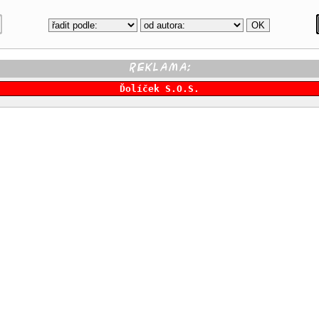
Ďolíček S.O.S.