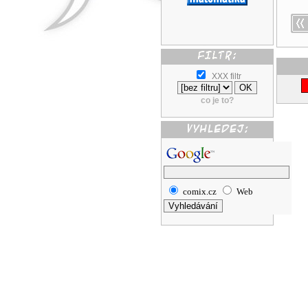
XXX filtr
co je to?
comix.cz
Web