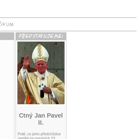
Ctný Jan Pavel
II.
Poté, co jeho předchůdce
zemřel po pouhých 33