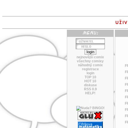
nejnovější comix
všechny comixy
náhodný comix
F
registrace
F
login
TOP 10
F
HOT 10
F
diskuse
RSS 0.9
F
HELP!
F
F
F
F
F