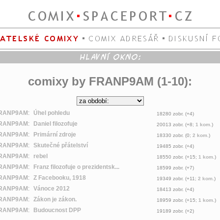
comixy by FRANP9AM (1-10):
RANP9AM
:
Úhel pohledu
18280 zobr. (+4)
RANP9AM
:
Daniel filozofuje
20013 zobr. (+8;
1 kom.
)
RANP9AM
:
Primární zdroje
18330 zobr. (0;
2 kom.
)
RANP9AM
:
Skutečné přátelství
19485 zobr. (+4)
RANP9AM
:
rebel
18550 zobr. (+15;
1 kom.
)
RANP9AM
:
Franz filozofuje o prezidentsk...
18599 zobr. (+7)
RANP9AM
:
Z Facebooku, 1918
19349 zobr. (+11;
2 kom.
)
RANP9AM
:
Vánoce 2012
18413 zobr. (+4)
RANP9AM
:
Zákon je zákon.
18959 zobr. (+15;
1 kom.
)
RANP9AM
:
Budoucnost DPP
19189 zobr. (+2)