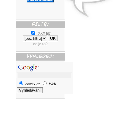
XXX filtr
co je to?
comix.cz
Web