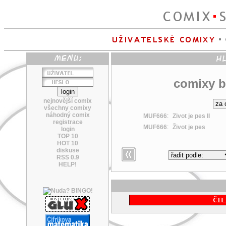
comixy b
nejnovější comix
všechny comixy
náhodný comix
MUF666
:
Zivot je pes II
registrace
MUF666
:
Život je pes
login
TOP 10
HOT 10
diskuse
RSS 0.9
HELP!
ČIL