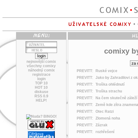
comixy by
nejnovější comix
všechny comixy
náhodný comix
PREVITT
:
Ruské vejce
registrace
PREVITT
:
Jako by Zahradilovi z ok
login
TOP 10
PREVITT
:
Troška ohlédnutí
HOT 10
PREVITT
:
Troška strachu
diskuse
RSS 0.9
PREVITT
:
Na čem skutečně záleží 
HELP!
PREVITT
:
Země kde zítra znamena
PREVITT
:
Otec Ratzi
PREVITT
:
Zlomená noha
PREVITT
:
Zázrak
PREVITT
:
rozhřešení