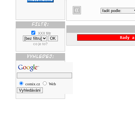
XXX filtr
Rady a
co je to?
comix.cz
Web