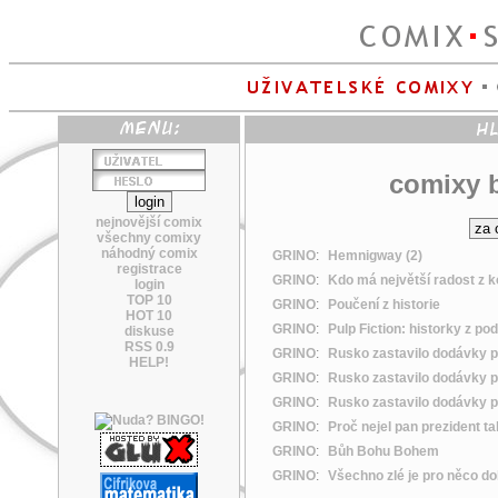
comixy b
nejnovější comix
všechny comixy
náhodný comix
GRINO
:
Hemnigway (2)
registrace
GRINO
:
Kdo má největší radost z k
login
TOP 10
GRINO
:
Poučení z historie
HOT 10
GRINO
:
Pulp Fiction: historky z po
diskuse
RSS 0.9
GRINO
:
Rusko zastavilo dodávky p
HELP!
GRINO
:
Rusko zastavilo dodávky p
GRINO
:
Rusko zastavilo dodávky p
GRINO
:
Proč nejel pan prezident t
GRINO
:
Bůh Bohu Bohem
GRINO
:
Všechno zlé je pro něco dob