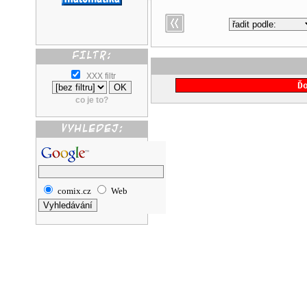
XXX filtr
Ď
co je to?
comix.cz
Web