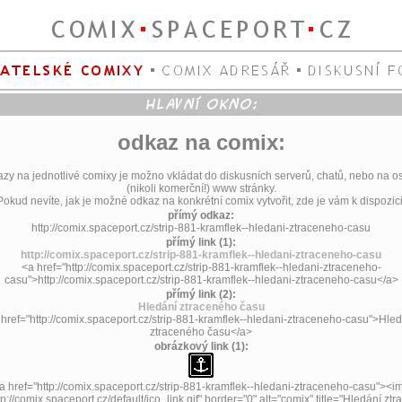
odkaz na comix:
zy na jednotlivé comixy je možno vkládat do diskusních serverů, chatů, nebo na o
(nikoli komerční!) www stránky.
Pokud nevíte, jak je možné odkaz na konkrétní comix vytvořit, zde je vám k dispozici
přímý odkaz:
http://comix.spaceport.cz/strip-881-kramflek--hledani-ztraceneho-casu
přímý link (1):
http://comix.spaceport.cz/strip-881-kramflek--hledani-ztraceneho-casu
<a href="http://comix.spaceport.cz/strip-881-kramflek--hledani-ztraceneho-
casu">http://comix.spaceport.cz/strip-881-kramflek--hledani-ztraceneho-casu</a>
přímý link (2):
Hledání ztraceného času
 href="http://comix.spaceport.cz/strip-881-kramflek--hledani-ztraceneho-casu">Hled
ztraceného času</a>
obrázkový link (1):
a href="http://comix.spaceport.cz/strip-881-kramflek--hledani-ztraceneho-casu"><i
tp://comix.spaceport.cz/default/ico_link.gif" border="0" alt="comix" title="Hledání zt