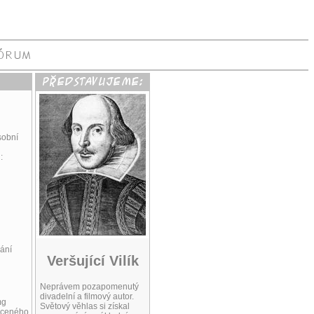
sobní
:
ání
Veršující Vilík
Neprávem pozapomenutý
divadelní a filmový autor.
mg
Světový věhlas si získal
raceného