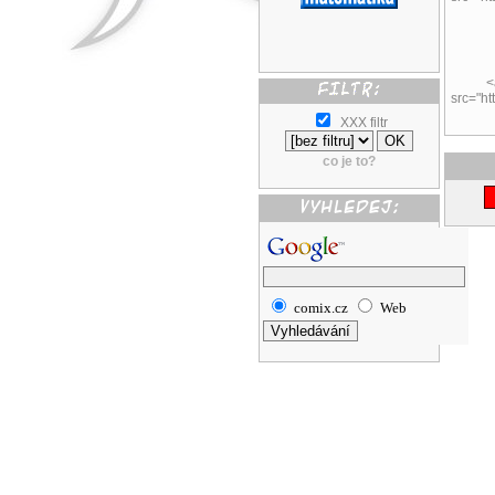
<
src="ht
XXX filtr
co je to?
comix.cz
Web