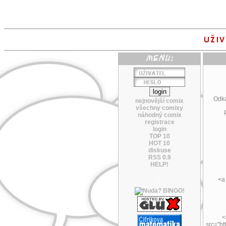
Odka
nejnovější comix
všechny comixy
náhodný comix
registrace
login
TOP 10
HOT 10
diskuse
RSS 0.9
HELP!
<a
<
src="ht