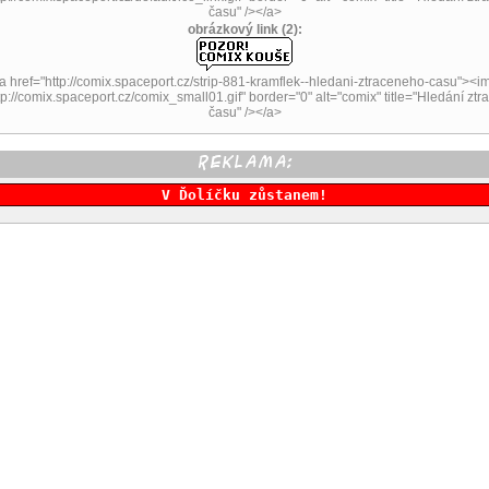
času" /></a>
obrázkový link (2):
a href="http://comix.spaceport.cz/strip-881-kramflek--hledani-ztraceneho-casu"><i
tp://comix.spaceport.cz/comix_small01.gif" border="0" alt="comix" title="Hledání zt
času" /></a>
V Ďolíčku zůstanem!