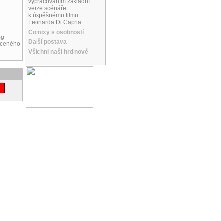
vypracováním základní
verze scénáře
k úspěšnému filmu
Leonarda Di Capria.
Comixy s osobností
mg
Další postava
raceného
Všichni naši hrdinové