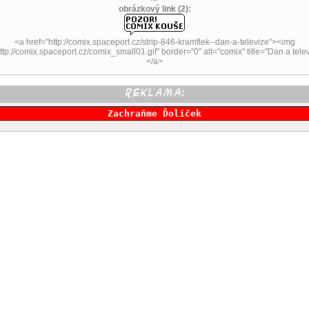
obrázkový link (2):
<a href="http://comix.spaceport.cz/strip-846-kramflek--dan-a-televize"><img
ttp://comix.spaceport.cz/comix_small01.gif" border="0" alt="comix" title="Dan a telev
</a>
Zachraňme Ďolíček