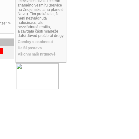
televizních diváků celého
známého vesmíru (nejvíce
na Znojemsku a na planetě
Nova). Tím prokázala, že
není nezvládnutá
halucinace, ale
ize" />
nezvládnutá realita,
a zavdala části mládeže
další důvod proč brát drogy.
Comixy s osobností
Další postava
Všichni naši hrdinové