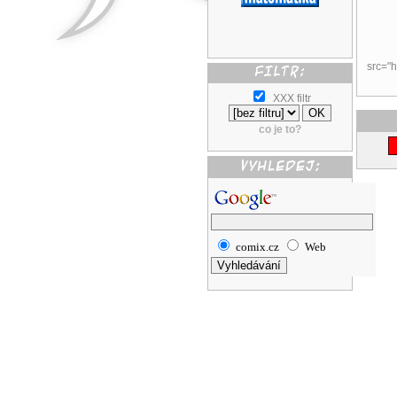
src="h
XXX filtr
co je to?
comix.cz
Web