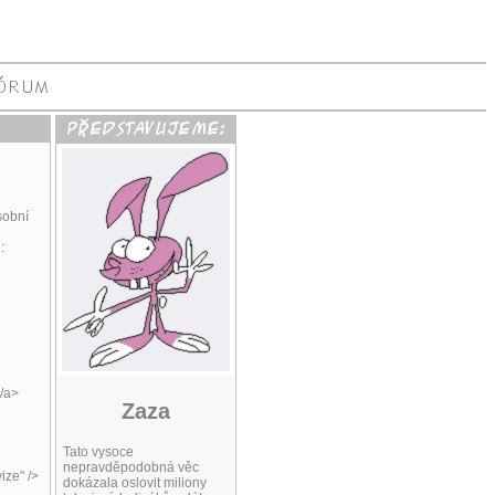
sobní
:
</a>
Zaza
Tato vysoce
nepravděpodobná věc
ize" />
dokázala oslovit miliony