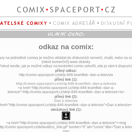
odkaz na comix:
zy na jednotlivé comixy je možno vkládat do diskusních serverů, chatů, nebo na o
(nikoli komerční!) www stránky.
Pokud nevíte, jak je možné odkaz na konkrétní comix vytvořit, zde je vám k dispozici
přímý odkaz:
http://comix.spaceport.cz/strip-846-kramflek--dan-a-televize
přímý link (1):
http://comix.spaceport.cz/strip-846-kramflek--dan-a-televize
<a href="http://comix.spaceport.cz/strip-846-kramflek--dan-a-
televize">http://comix.spaceport.cz/strip-846-kramflek--dan-a-televize</a>
přímý link (2):
Dan a televize
href="http://comix.spaceport.cz/strip-846-kramflek--dan-a-televize">Dan a televize
obrázkový link (1):
<a href="http://comix.spaceport.cz/strip-846-kramflek--dan-a-televize"><img
ttp://comix.spaceport.cz/default/ico_link.gif" border="0" alt="comix" title="Dan a telev
</a>