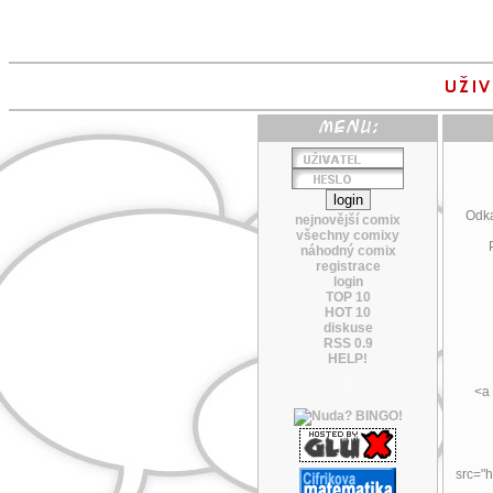
Odka
nejnovější comix
všechny comixy
náhodný comix
registrace
login
TOP 10
HOT 10
diskuse
RSS 0.9
HELP!
<a 
src="h