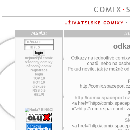
odka
Odkazy na jednotlivé comixy
nejnovější comix
všechny comixy
chatů, nebo na osobn
náhodný comix
Pokud nevíte, jak je možné odk
registrace
login
TOP 10
HOT 10
http://comix.spaceport.c
diskuse
RSS 0.9
p
HELP!
http://comix.spaceport.cz
<a href="http://comix.spacep
ii">http://comix.spaceport.c
p
Sk
<a href="http://comix.spacep