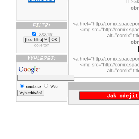
ii">S
obr
<a href="http://comix.spacepor
<img src="http://comix.spac
XXX filtr
alt="comix" ti
obr
co je to?
<a href="http://comix.spacepor
<img src="http://comix.spa
alt="comix" ti
comix.cz
Web
Jak odejít