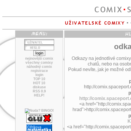
odka
Odkazy na jednotlivé comixy
nejnovější comix
všechny comixy
chatů, nebo na osobn
náhodný comix
Pokud nevíte, jak je možné odk
registrace
login
TOP 10
HOT 10
http://comix.spaceport.
diskuse
RSS 0.9
p
HELP!
http://comix.spaceport.
<a href="http://comix.spa
hrad">http://comix.spaceport
p
K
<a href="http://comix.spaceport