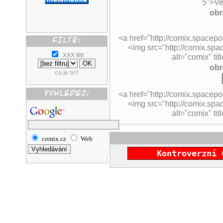
5">Ver
obr
<a href="http://comix.spacepor
<img src="http://comix.spac
XXX filtr
alt="comix" titl
obr
co je to?
<a href="http://comix.spacepor
<img src="http://comix.spa
alt="comix" titl
comix.cz
Web
Kontroverzní 