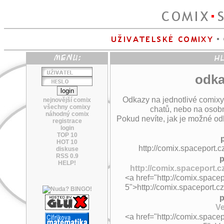
odka
Odkazy na jednotlivé comixy
nejnovější comix
všechny comixy
chatů, nebo na osobn
náhodný comix
Pokud nevíte, jak je možné odk
registrace
login
TOP 10
HOT 10
http://comix.spaceport.cz
diskuse
RSS 0.9
p
HELP!
http://comix.spaceport.cz
<a href="http://comix.spacepo
5">http://comix.spaceport.cz
p
Ve
<a href="http://comix.spacepo