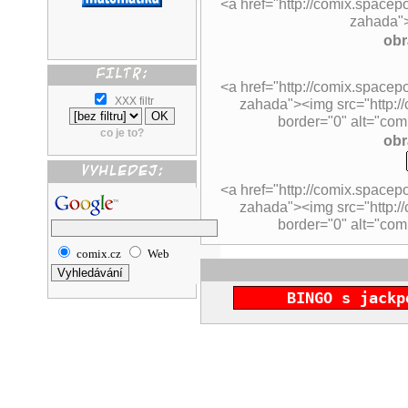
<a href="http://comix.spacepo
zahada"
obr
<a href="http://comix.spacepo
XXX filtr
zahada"><img src="http://c
border="0" alt="comi
co je to?
obr
<a href="http://comix.spacepo
zahada"><img src="http://
border="0" alt="comi
comix.cz
Web
BINGO s jackp