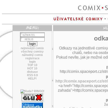
odka
Odkazy na jednotlivé comixy
nejnovější comix
všechny comixy
chatů, nebo na osobn
náhodný comix
Pokud nevíte, jak je možné odk
registrace
login
TOP 10
HOT 10
http://comix.spaceport.cz/s
diskuse
RSS 0.9
p
HELP!
http://comix.spaceport.cz/st
<a href="http://comix.spacepo
zahada">http://comix.spacepo
p
ž