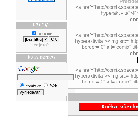
Prezide
<a href="http://comix.spacep
hyperaktivita">P
obr
XXX filtr
<a href="http://comix.spacep
hyperaktivita"><img src="http
co je to?
border="0" alt="comix" tit
obr
<a href="http://comix.spacep
hyperaktivita"><img src="htt
border="0" alt="comix" tit
comix.cz
Web
Kočka všech