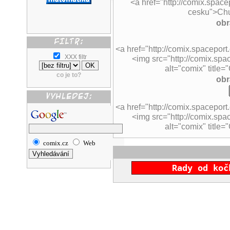
<a href="http://comix.space
cesku">Chu
obr
<a href="http://comix.spaceport
XXX filtr
<img src="http://comix.spac
alt="comix" title=
co je to?
obr
<a href="http://comix.spaceport
<img src="http://comix.spa
alt="comix" title=
comix.cz
Web
Rady od koč