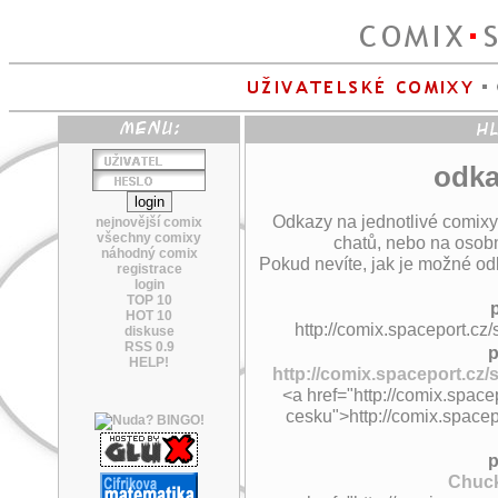
odka
Odkazy na jednotlivé comixy
nejnovější comix
všechny comixy
chatů, nebo na osobn
náhodný comix
Pokud nevíte, jak je možné odk
registrace
login
TOP 10
HOT 10
http://comix.spaceport.cz/
diskuse
RSS 0.9
p
HELP!
http://comix.spaceport.cz/
<a href="http://comix.space
cesku">http://comix.spacepo
p
Chuck