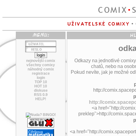
odka
Odkazy na jednotlivé comixy
nejnovější comix
všechny comixy
chatů, nebo na osobn
náhodný comix
Pokud nevíte, jak je možné odk
registrace
login
TOP 10
HOT 10
http://comix.spacepo
diskuse
RSS 0.9
p
HELP!
http://comix.spacepo
<a href="http://comi
preklep">http://comix.spac
p
<a href="http://comix.spaceport