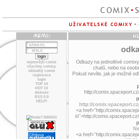
odka
Odkazy na jednotlivé comixy
nejnovější comix
všechny comixy
chatů, nebo na osobn
náhodný comix
Pokud nevíte, jak je možné odk
registrace
login
TOP 10
HOT 10
http://comix.spaceport.cz/
diskuse
RSS 0.9
p
HELP!
http://comix.spaceport.cz/
<a href="http://comix.spacepo
iii">http://comix.spaceport.cz
p
Ne
<a href="http://comix.spacepo