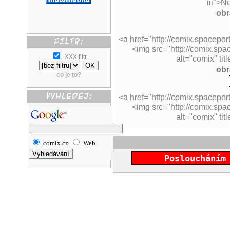
iii">Ne
obr
<a href="http://comix.spaceport
<img src="http://comix.spac
XXX filtr
alt="comix" titl
obr
co je to?
<a href="http://comix.spaceport
<img src="http://comix.spa
alt="comix" titl
comix.cz
Web
Posloucháním