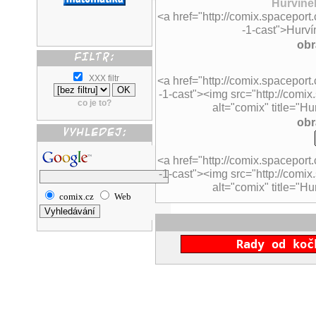
Hurvínek
<a href="http://comix.spaceport
-1-cast">Hurví
obr
XXX filtr
<a href="http://comix.spaceport
-1-cast"><img src="http://comix.
co je to?
alt="comix" title="Hu
obr
<a href="http://comix.spaceport
-1-cast"><img src="http://comix
alt="comix" title="Hu
comix.cz
Web
Rady od koč