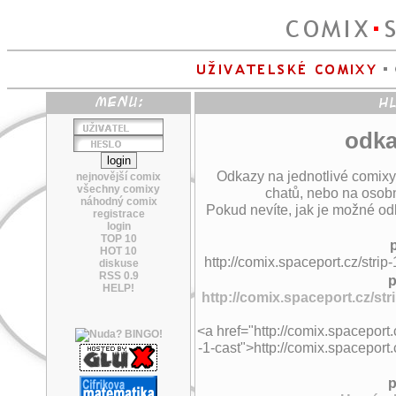
odka
Odkazy na jednotlivé comixy
nejnovější comix
všechny comixy
chatů, nebo na osobn
náhodný comix
Pokud nevíte, jak je možné odk
registrace
login
TOP 10
HOT 10
http://comix.spaceport.cz/stri
diskuse
RSS 0.9
p
HELP!
http://comix.spaceport.cz/st
<a href="http://comix.spaceport
-1-cast">http://comix.spaceport
p