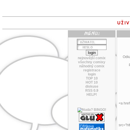
Odka
nejnovější comix
všechny comixy
náhodný comix
registrace
login
TOP 10
HOT 10
diskuse
RSS 0.9
HELP!
<a href
src="ht