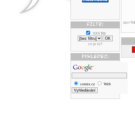
src="ht
XXX filtr
co je to?
comix.cz
Web