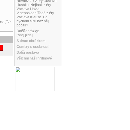
Rovněž tak z éry Gustáva
Husáka. Nejinak z éry
Václava Havla.
V neposlední řadě z éry
Václava Klause. Co
bychom si tu bez něj
stej" />
počali?
Další obrázky:
[
zde
] [
zde
]
S tímto obrázkem
Comixy s osobností
Další postava
Všichni naši hrdinové