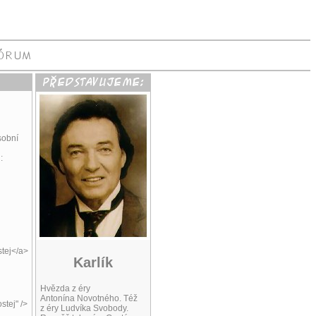
sobní
:
stej</a>
Karlík
Hvězda z éry
Antonína Novotného. Též
stej" />
z éry Ludvíka Svobody.