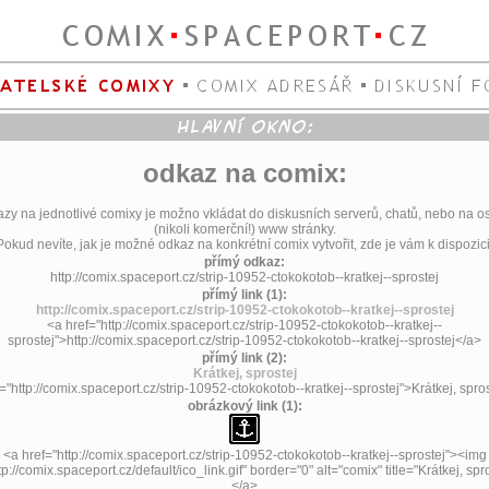
odkaz na comix:
zy na jednotlivé comixy je možno vkládat do diskusních serverů, chatů, nebo na o
(nikoli komerční!) www stránky.
Pokud nevíte, jak je možné odkaz na konkrétní comix vytvořit, zde je vám k dispozici
přímý odkaz:
http://comix.spaceport.cz/strip-10952-ctokokotob--kratkej--sprostej
přímý link (1):
http://comix.spaceport.cz/strip-10952-ctokokotob--kratkej--sprostej
<a href="http://comix.spaceport.cz/strip-10952-ctokokotob--kratkej--
sprostej">http://comix.spaceport.cz/strip-10952-ctokokotob--kratkej--sprostej</a>
přímý link (2):
Krátkej, sprostej
="http://comix.spaceport.cz/strip-10952-ctokokotob--kratkej--sprostej">Krátkej, spro
obrázkový link (1):
<a href="http://comix.spaceport.cz/strip-10952-ctokokotob--kratkej--sprostej"><img
tp://comix.spaceport.cz/default/ico_link.gif" border="0" alt="comix" title="Krátkej, spro
</a>