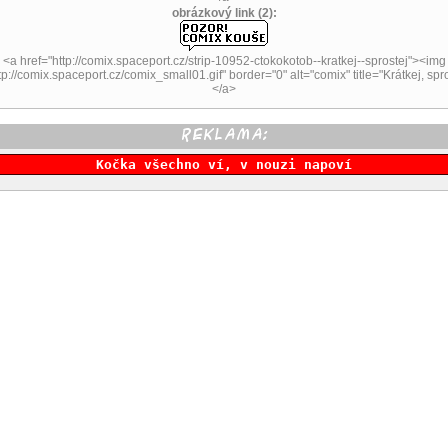
obrázkový link (2):
<a href="http://comix.spaceport.cz/strip-10952-ctokokotob--kratkej--sprostej"><img
tp://comix.spaceport.cz/comix_small01.gif" border="0" alt="comix" title="Krátkej, spro
</a>
Kočka všechno ví, v nouzi napoví