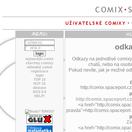
odka
Odkazy na jednotlivé comixy
nejnovější comix
všechny comixy
chatů, nebo na osobn
náhodný comix
Pokud nevíte, jak je možné odk
registrace
login
TOP 10
HOT 10
http://comix.spaceport.c
diskuse
RSS 0.9
p
HELP!
http://comix.spaceport.c
<a href="http://comix.spa
pravda">http://comix.spaceport
p
Zá
<a href="http://comix.spa