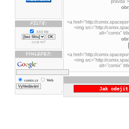
pravda">
obr
<a href="http://comix.spacepo
<img src="http://comix.spac
XXX filtr
alt="comix" ti
obr
co je to?
<a href="http://comix.spacepo
<img src="http://comix.spa
alt="comix" ti
comix.cz
Web
Jak odejít