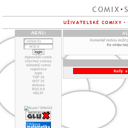
Komentář mohou vložit po
Ke stripu ne
nejnovější comix
všechny comixy
náhodný comix
registrace
Rady a
login
TOP 10
HOT 10
diskuse
RSS 0.9
HELP!