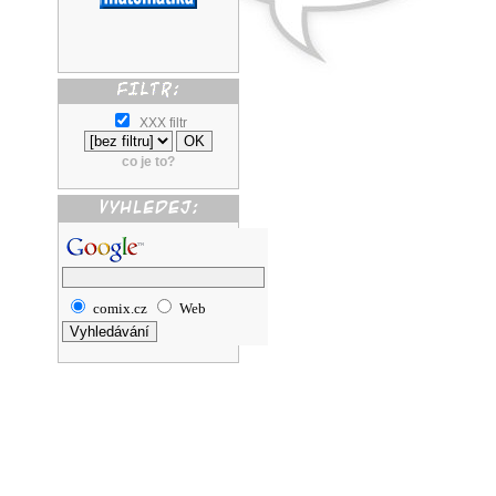
XXX filtr
co je to?
comix.cz
Web