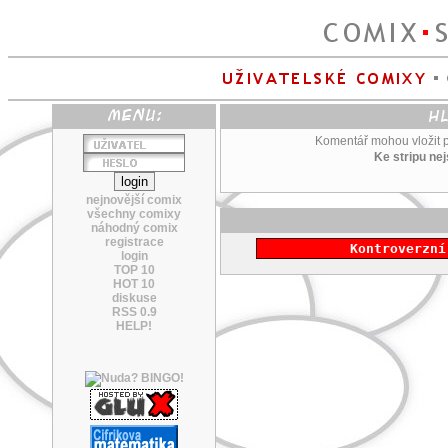
Komentář mohou vložit po
Ke stripu ne
nejnovější comix
všechny comixy
náhodný comix
registrace
Kontroverzní
login
TOP 10
HOT 10
diskuse
RSS 0.9
HELP!