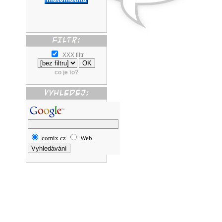
XXX filtr
co je to?
comix.cz
Web