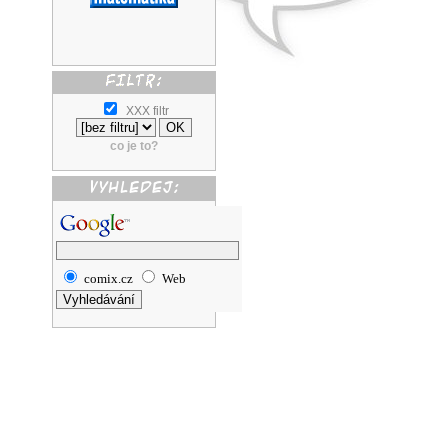
XXX filtr
co je to?
comix.cz
Web