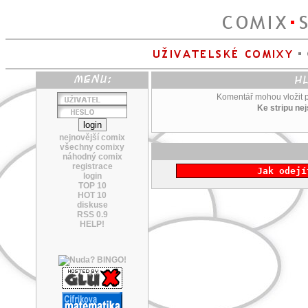
Komentář mohou vložit po
Ke stripu ne
nejnovější comix
všechny comixy
náhodný comix
registrace
Jak odejí
login
TOP 10
HOT 10
diskuse
RSS 0.9
HELP!