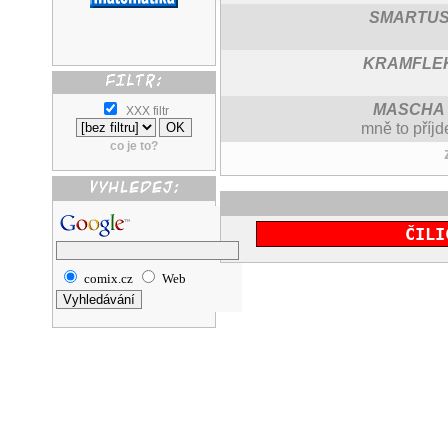
SMARTU
KRAMFLE
MASCHA
XXX filtr
mně to příjde
co je to?
ČILI
comix.cz
Web