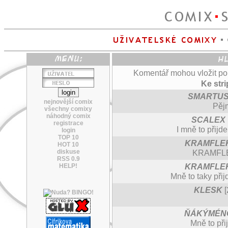
Komentář mohou vložit pouz
Ke str
SMARTU
nejnovější comix
Pěj
všechny comixy
náhodný comix
SCALEX
registrace
I mně to přijd
login
TOP 10
KRAMFLE
HOT 10
diskuse
KRAMFLEK:
RSS 0.9
KRAMFLE
HELP!
Mně to taky přij
KLESK
[
ŇÁKÝMÉN
Mně to při