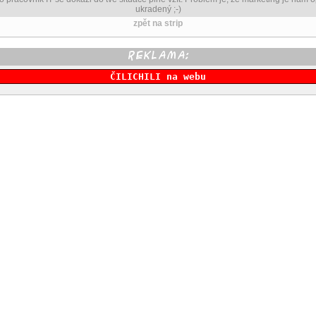
ukradený ;-)
zpět na strip
ČILICHILI na webu