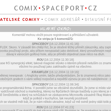
Komentář mohou vložit pouze registrovaní a přihlášení uživatelé.
Ke stripu je 5 komentářů:
SPACEBOY
[16.12.2004 11:41:16]:
EK: Skoro. V zásadě tím chtějí říct, že je strašně těžký přimět zákazníky, aby zaplat
loovka používají proto, aby přitom nevypadali jako debilové, který provařenejm nep
dávaj k vánocům golfový hole, aby je přiměli objednat zase něco na dluh.
ROU
[16.12.2004 11:30:18]:
ase frčí synergický efekt, takové magické slůvko o kterém přesně netuším co znam
všichni ho používají jako zaklínadlo úplně na všechno.
KRAMFLEK
[16.12.2004 11:19:16]:
ěknej newspeak :-) Anglicky umím, takže předpokládám, že to znamená něco jako
otočných grafech s vámi sdílejí rozpočet a největší výzvou je pro ně nabíjitelnost :-)
SPACEBOY
[16.12.2004 11:06:34]:
e programátorská firma. V pondělí jsme se oficiálně dozvěděli, že jsme si místo vá
ydržovali obchod a marketing, kterej na flipčártech šéruje badžety a pro kterej je 
dž čerdžebilita a který na schůzkách se zástupcema Microsoftu zásadně říkaj Makro
když je potkáš v kuchyňce, tak neuměj pozdravit.
ch se vlastně měl bát, že je nám někdo ukradne, když už mě svině jedny stáli tolik 
ROU
[16.12.2004 07:41:23]:
o pracovník IT se dokáži do tvé situace plně vžít. Problém je, že marketing je nám 