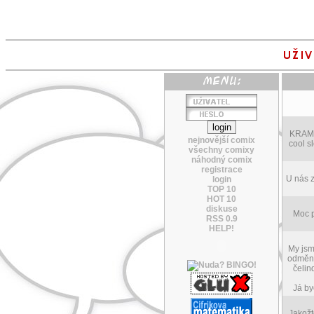
KRAMFL
nejnovější comix
cool s
všechny comixy
náhodný comix
registrace
U nás z
login
TOP 10
HOT 10
diskuse
Moc p
RSS 0.9
HELP!
My jsm
odměn v
čelin
Já by
Jakožt