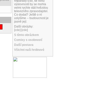
hitparády Eso, se svou
výslovností by se mohla
velmi rychle stát hvězdou
televizního zpravodajství.
Co dodat? Ještě o ní
uslyšíme -- budoucnost je
jasně její.
Další obrázky:
[
zde
] [
zde
]
S tímto obrázkem
Comixy s osobností
Další postava
Všichni naši hrdinové