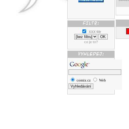
XXX filtr
co je to?
comix.cz
Web