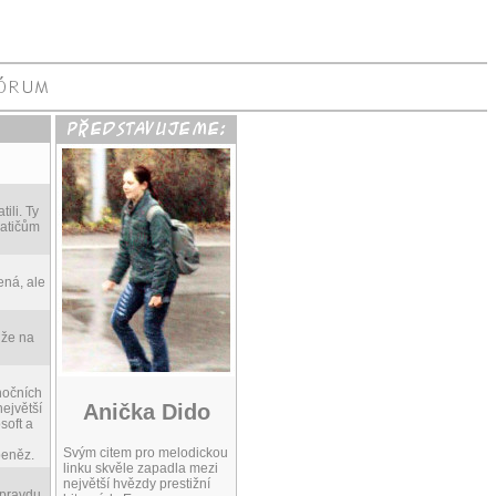
ili. Ty
latičům
ená, ale
 že na
nočních
Anička Dido
největší
soft a
Svým citem pro melodickou
peněz.
linku skvěle zapadla mezi
největší hvězdy prestižní
opravdu