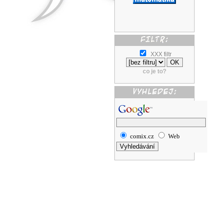
XXX filtr
co je to?
comix.cz
Web