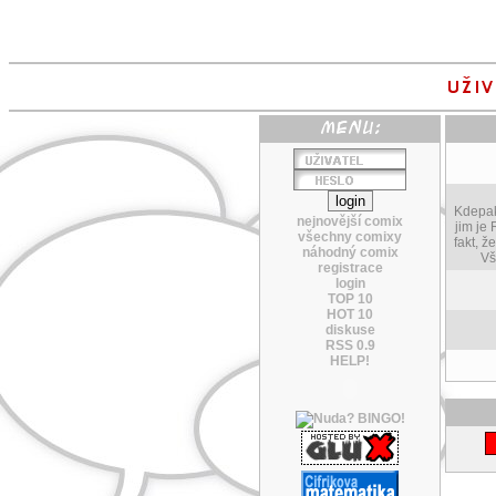
Kdepak,
nejnovější comix
jim je
všechny comixy
fakt, ž
náhodný comix
Vš
registrace
login
TOP 10
HOT 10
diskuse
RSS 0.9
HELP!