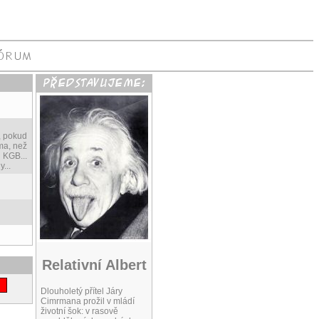
e, pokud
ma, než
h KGB...
...
Relativní Albert
Dlouholetý přítel Járy
Cimrmana prožil v mládí
životní šok: v rasově