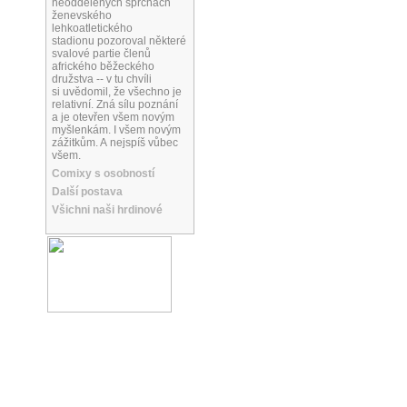
neoddělených sprchách
ženevského
lehkoatletického
stadionu pozoroval některé
svalové partie členů
afrického běžeckého
družstva -- v tu chvíli
si uvědomil, že všechno je
relativní. Zná sílu poznání
a je otevřen všem novým
myšlenkám. I všem novým
zážitkům. A nejspíš vůbec
všem.
Comixy s osobností
Další postava
Všichni naši hrdinové