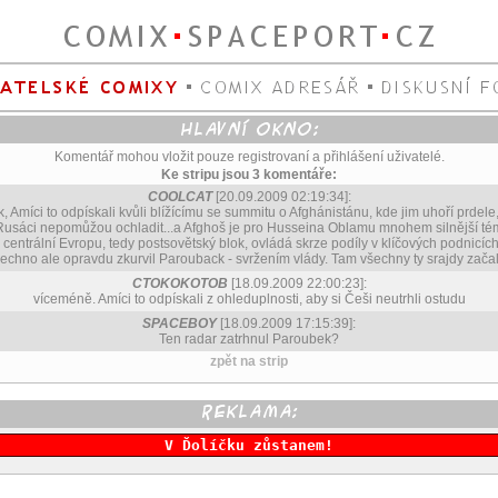
Komentář mohou vložit pouze registrovaní a přihlášení uživatelé.
Ke stripu jsou 3 komentáře:
COOLCAT
[20.09.2009 02:19:34]:
 Amíci to odpískali kvůli blížícímu se summitu o Afghánistánu, kde jim uhoří prdel
 Rusáci nepomůžou ochladit...a Afghoš je pro Husseina Oblamu mnohem silnější té
e centrální Evropu, tedy postsovětský blok, ovládá skrze podíly v klíčových podnicíc
echno ale opravdu zkurvil Parouback - svržením vlády. Tam všechny ty srajdy začaly
CTOKOKOTOB
[18.09.2009 22:00:23]:
víceméně. Amíci to odpískali z ohleduplnosti, aby si Češi neutrhli ostudu
SPACEBOY
[18.09.2009 17:15:39]:
Ten radar zatrhnul Paroubek?
zpět na strip
V Ďolíčku zůstanem!