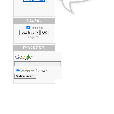
XXX filtr
co je to?
comix.cz
Web