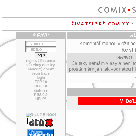
Komentář mohou vložit pouz
Ke str
GRINO
[
nejnovější comix
Já taky nemám vlasy a není to
všechny comixy
prostě mám jen tak vodnatou hla
náhodný comix
registrace
login
TOP 10
HOT 10
diskuse
RSS 0.9
HELP!
V Ďol