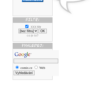
XXX filtr
co je to?
comix.cz
Web