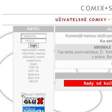
Komentář mohou vložit pouz
Ke str
MINIMAX
nejnovější comix
Tak tohle jsem nečekal, Ď. Tohl
všechny comixy
z práce. Bo
náhodný comix
registrace
login
TOP 10
HOT 10
diskuse
RSS 0.9
HELP!
Rady od koč