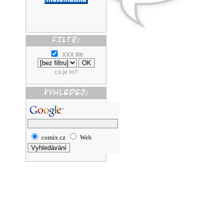
XXX filtr
co je to?
comix.cz
Web