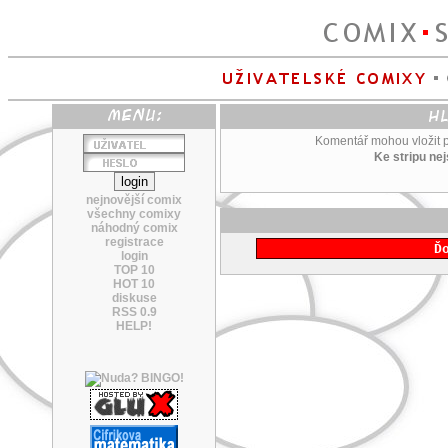
Komentář mohou vložit po
Ke stripu ne
nejnovější comix
všechny comixy
náhodný comix
registrace
Ď
login
TOP 10
HOT 10
diskuse
RSS 0.9
HELP!