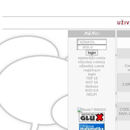
nejnovější comix
všechny comixy
Coo
náhodný comix
v
registrace
login
TOP 10
HOT 10
Z.GR
diskuse
RSS 0.9
HELP!
COOLCA
kdysi, 