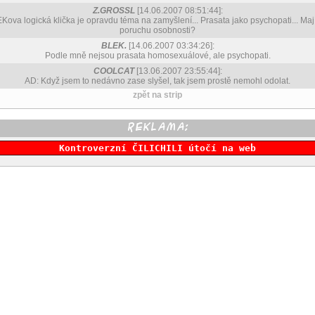
Z.GROSSL
[14.06.2007 08:51:44]:
Kova logická klička je opravdu téma na zamyšlení... Prasata jako psychopati... Mají
poruchu osobnosti?
BLEK.
[14.06.2007 03:34:26]:
Podle mně nejsou prasata homosexuálové, ale psychopati.
COOLCAT
[13.06.2007 23:55:44]:
AD: Když jsem to nedávno zase slyšel, tak jsem prostě nemohl odolat.
zpět na strip
Kontroverzní ČILICHILI útočí na web