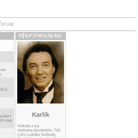
roti
o.
íš K.
Karlík
hopatům
tli mají
Hvězda z éry
Antonína Novotného. Též
z éry Ludvíka Svobody.