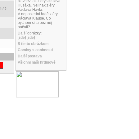
Rovněž tak z éry Gustáva
Husáka. Nejinak z éry
 též
Václava Havla.
V neposlední řadě z éry
Václava Klause. Co
bychom si tu bez něj
počali?
Další obrázky:
[
zde
] [
zde
]
S tímto obrázkem
Comixy s osobností
Další postava
Všichni naši hrdinové