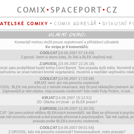
Komentář mohou vložit pouze registrovaní a přihlášení uživatelé.
Ke stripu je 9 komentářů:
COOLCAT
[16.06.2007 07:14:43]:
Z.grossl: Jsem si skoro jistej, že židi a BLEK vepřový nejí.
Z.GROSSL
[15.06.2007 22:26:16]:
lcat: jako protipříklad budiž kniha Černí Baroni. Tam prasata duši měla. Nicméně p
epřovému se snad nebrání kromě vegetariánů, muslimů a nepřátel vepřového nikd
COOLCAT
[14.06.2007 17:03:48]:
KIRJAT: není. jen má poruchu osobnosti.
OSSL: BLEK má poruchu už z minulé inkarnace, kdy žil pod někdejším jménem Jež
Zajímavější je fakt otázka: mají prasata osobnost? Kdo viděl Pulp Fiction, ví své..
KIRJAT
[14.06.2007 15:12:51]:
ZG: Otázka zní jinak - je BLEK prase?
Z.GROSSL
[14.06.2007 11:20:33]:
T: Jak jsem pobral většinu BLEKových konemtářů, tak Blek se přirovnal k psyc
pak měl poruchu osbnosti a teď prasata přirovnal k psychopatům. Tak mě zajímá, jes
prasata podle BLEKa poruchu osobnosti...
COOLCAT
[14.06.2007 09:01:54]:
Z.GROSSL: kdo má poruchu osobnosti? homosexuálové, nebo prasata?