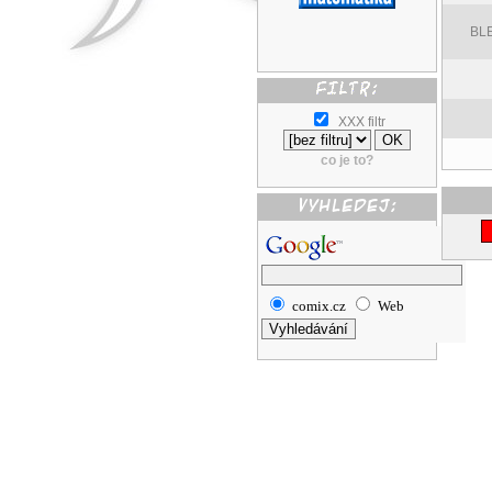
BLE
XXX filtr
co je to?
comix.cz
Web