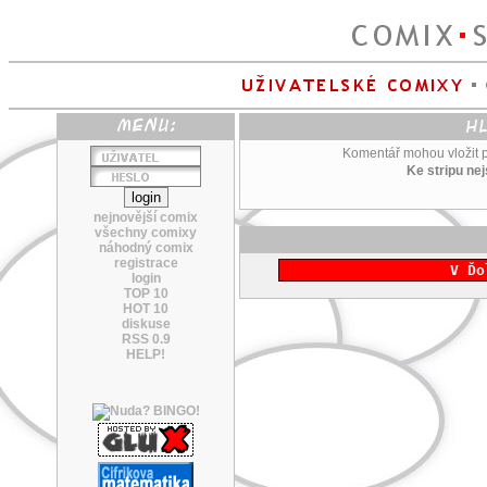
Komentář mohou vložit po
Ke stripu ne
nejnovější comix
všechny comixy
náhodný comix
registrace
V Ďo
login
TOP 10
HOT 10
diskuse
RSS 0.9
HELP!