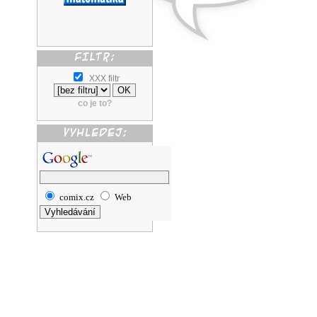
XXX filtr
co je to?
comix.cz
Web