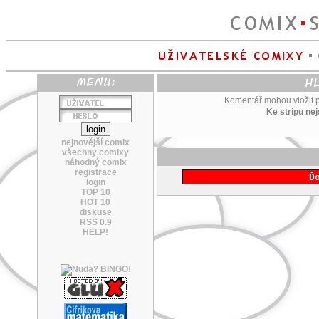
Komentář mohou vložit po
Ke stripu ne
nejnovější comix
všechny comixy
náhodný comix
registrace
Ď
login
TOP 10
HOT 10
diskuse
RSS 0.9
HELP!