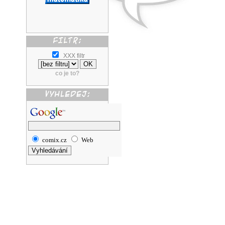
XXX filtr
co je to?
comix.cz
Web